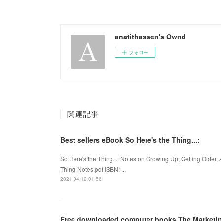
anatithassen's Ownd
フォロー
関連記事
Best sellers eBook So Here's the Thing...:
So Here's the Thing...: Notes on Growing Up, Getting Older
Thing-Notes.pdf ISBN: ...
2021.04.12 01:56
Free downloaded computer books The Marketi