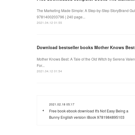
The Marketing Made Simple: A Step-by-Step StoryBrand Gui
9781400203796 | 240 page...
2021.04.12 01:55
Download bestseller books Mother Knows Best: 
Mother Knows Best: A Tale of the Old Witch by Serena Valen
For...
2021.04.12 01:54
2021.02.18 05:17
Free book ebook download It's Not Easy Being a
Bunny English version iBook 9781984895103